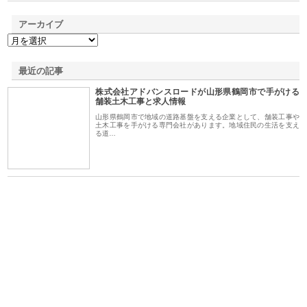
アーカイブ
最近の記事
株式会社アドバンスロードが山形県鶴岡市で手がける
舗装土木工事と求人情報
山形県鶴岡市で地域の道路基盤を支える企業として、舗装工事や
土木工事を手がける専門会社があります。地域住民の生活を支え
る道…
る舗
ホクシン設備株式会社が手がけ
株式会社東京シー・エム・シー
株
る給排水空調消火設備工事の実
のGISインフラ管理システム導
か