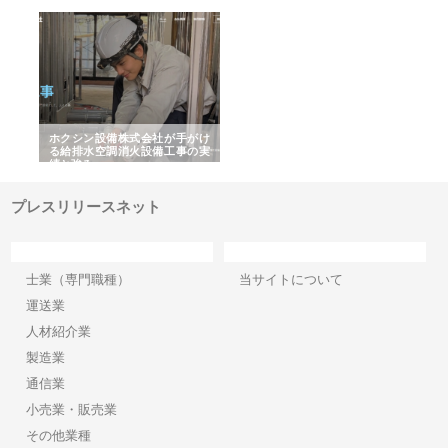
る舗
ホクシン設備株式会社が手がけ
株式会社東京シー・エム・シー
株
る給排水空調消火設備工事の実
のGISインフラ管理システム導
か
績と強み
入メリット
由
プレスリリースネット
カテゴリー
サイト情報
士業（専門職種）
当サイトについて
運送業
人材紹介業
製造業
通信業
小売業・販売業
その他業種