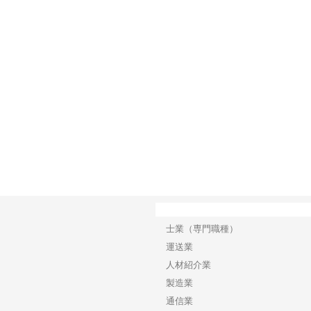
担う建
株式会社ＯＮＯｃｏｍｐａｎｙ
株式会社アセットイノベーショ
庭楽
頼性
が岡山から広域配送を実現でき
ンのワンルーム投資で始める資
と名
る理由
産形成と老後準備
間
カテゴリー
士業（専門職種）
運送業
人材紹介業
製造業
通信業