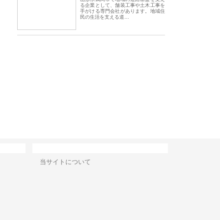
る企業として、舗装工事や土木工事を
手がける専門会社があります。地域住
民の生活を支える道…
株式会社が知多半島と三河
株式会社ナツハラが建設と鋲螺
株式会社メタルエー
古屋で叶える理想の外構空
で滋賀の暮らしを支える理由
イトが提供する充実
容とは
サイト情報
当サイトについて