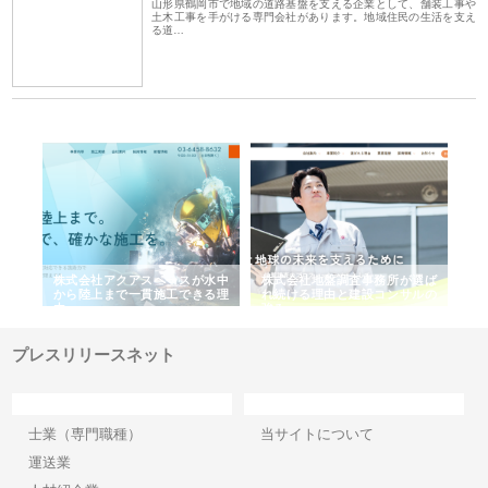
山形県鶴岡市で地域の道路基盤を支える企業として、舗装工事や
土木工事を手がける専門会社があります。地域住民の生活を支え
る道…
シー
株式会社アクアスペースが水中
株式会社地盤調査事務所が選ば
株
ム導
から陸上まで一貫施工できる理
れ続ける理由と建設コンサルの
ス
由
強み
プレスリリースネット
カテゴリー
サイト情報
士業（専門職種）
当サイトについて
運送業