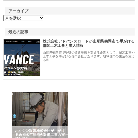
アーカイブ
最近の記事
株式会社アドバンスロードが山形県鶴岡市で手がける
舗装土木工事と求人情報
山形県鶴岡市で地域の道路基盤を支える企業として、舗装工事や
土木工事を手がける専門会社があります。地域住民の生活を支え
る道…
る舗
ホクシン設備株式会社が手がけ
株式会社東京シー・エム・シー
株
る給排水空調消火設備工事の実
のGISインフラ管理システム導
か