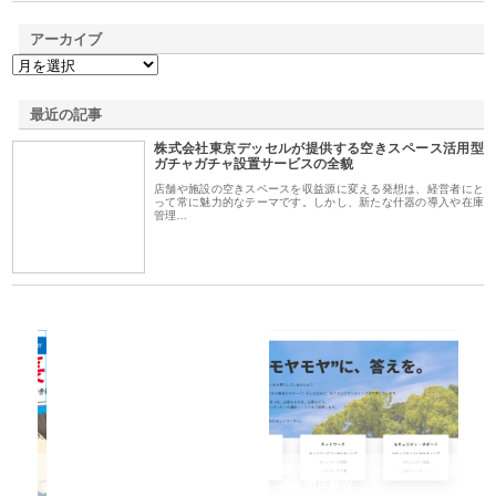
アーカイブ
最近の記事
株式会社東京デッセルが提供する空きスペース活用型
ガチャガチャ設置サービスの全貌
店舗や施設の空きスペースを収益源に変える発想は、経営者にと
って常に魅力的なテーマです。しかし、新たな什器の導入や在庫
管理…
鋲螺
株式会社メタルエースの企業サ
株式会社ＣＳＡの事業内容と強
株
由
イトが提供する充実した情報内
みを徹底解説
装