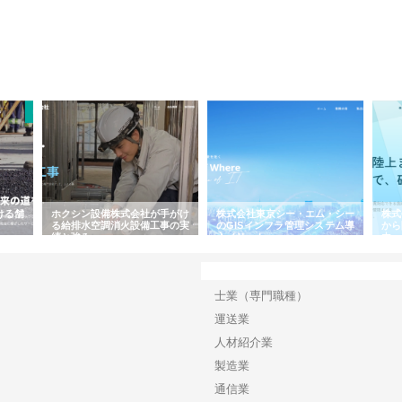
ける舗
ホクシン設備株式会社が手がけ
株式会社東京シー・エム・シー
株式
る給排水空調消火設備工事の実
のGISインフラ管理システム導
から
績と強み
入メリット
由
カテゴリー
士業（専門職種）
運送業
人材紹介業
製造業
通信業