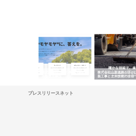
メタルエースの企業サ
株式会社ＣＳＡの事業内容と強
株式会社山形道路が手が
供する充実した情報内
みを徹底解説
装工事と土木技術の全容
プレスリリースネット