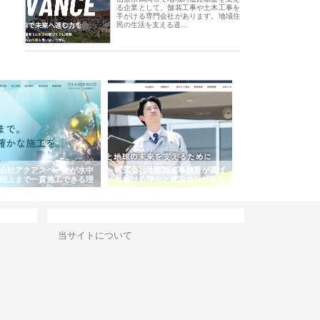
る企業として、舗装工事や土木工事を
手がける専門会社があります。地域住
民の生活を支える道…
会社アクアスペースが水中
株式会社地盤調査事務所が選ば
株式会社名神精工の
陸上まで一貫施工できる理
れ続ける理由と建設コンサルの
スリリース一覧と注
強み
サイト情報
当サイトについて