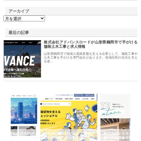
アーカイブ
最近の記事
株式会社アドバンスロードが山形県鶴岡市で手がける
舗装土木工事と求人情報
山形県鶴岡市で地域の道路基盤を支える企業として、舗装工事や
土木工事を手がける専門会社があります。地域住民の生活を支え
る道…
ノー
株式会社耕文社が品川で実現す
株式会社ナカモトがホテルや店
株
の専
る販促物製作から配送までワン
舗の内装改修で選ばれ続ける理
れ