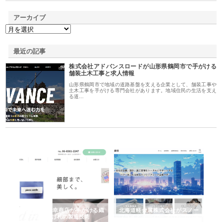
アーカイブ
最近の記事
株式会社アドバンスロードが山形県鶴岡市で手がける
舗装土木工事と求人情報
山形県鶴岡市で地域の道路基盤を支える企業として、舗装工事や
土木工事を手がける専門会社があります。地域住民の生活を支え
る道…
多摩
有限会社松幸商店が手がける織
北海道軽金属株式会社がスノー
株
工事
ネームと下げ札の製造技術
フライとテーパーブロックの専
る