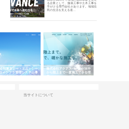
る企業として、舗装工事や土木工事を
手がける専門会社があります。地域住
民の生活を支える道…
会社東京シー・エム・シー
株式会社アクアスペースが水中
株式会社地盤調査事
ISインフラ管理システム導
から陸上まで一貫施工できる理
れ続ける理由と建設
リット
由
強み
サイト情報
当サイトについて