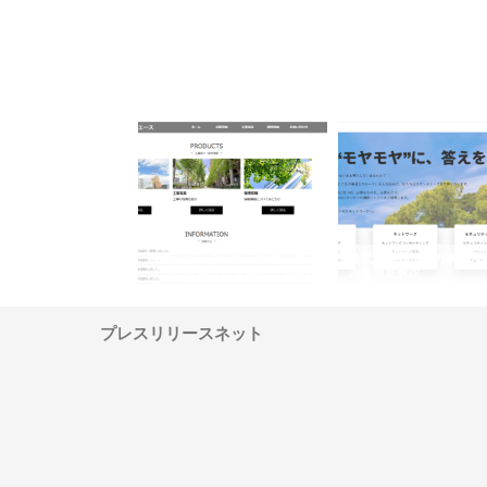
ナツハラが建設と鋲螺
株式会社メタルエースの企業サ
株式会社ＣＳＡの事業内
暮らしを支える理由
イトが提供する充実した情報内
みを徹底解説
容とは
プレスリリースネット