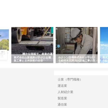
容と強
株式会社山形道路が手がける舗
ホクシン設備株式会社が手がけ
株式
装工事と土木技術の全容
る給排水空調消火設備工事の実
のG
績と強み
入メ
カテゴリー
士業（専門職種）
運送業
人材紹介業
製造業
通信業